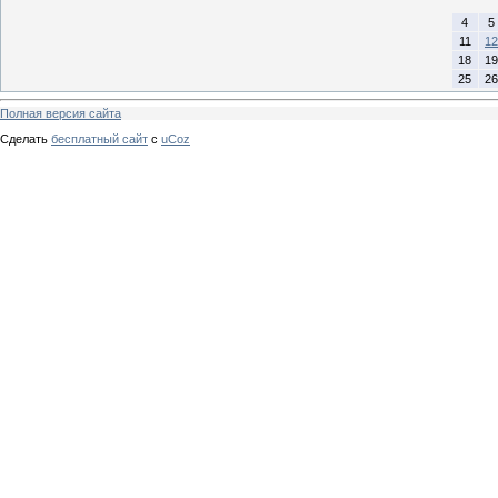
4
5
11
12
18
19
25
26
Полная версия сайта
Сделать
бесплатный сайт
с
uCoz